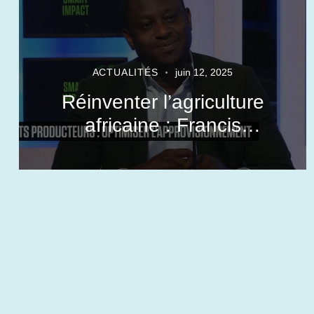
ACTUALITÉS
juin 12, 2025
Réinventer l’agriculture
africaine : Francis
DOSSOU SOGNON
révèle l’impact de la
digitalisation avec
AgroSfer