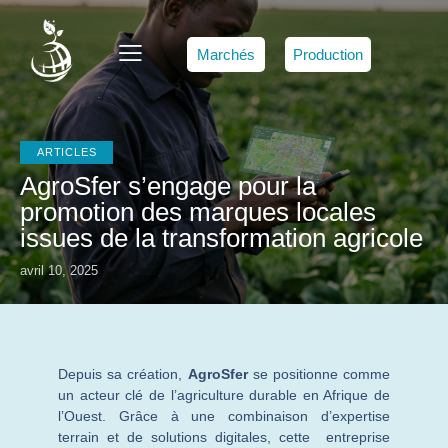
Marchés
Production
ARTICLES
AgroSfer s’engage pour la
promotion des marques locales
issues de la transformation agricole
avril 10, 2025
Depuis sa création,
AgroSfer
se positionne comme
un acteur clé de l’agriculture durable en Afrique de
l’Ouest. Grâce à une combinaison d’expertise
terrain et de solutions digitales, cette entreprise